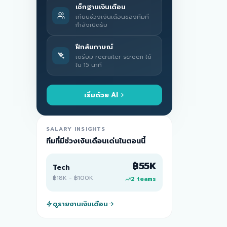
เช็กฐานเงินเดือน
เทียบช่วงเงินเดือนของทีมที่
กำลังเปิดรับ
ฝึกสัมภาษณ์
เตรียม recruiter screen ได้
ใน 15 นาที
เริ่มด้วย AI
SALARY INSIGHTS
ทีมที่มีช่วงเงินเดือนเด่นในตอนนี้
฿55K
Tech
฿18K
-
฿100K
2
teams
ดูรายงานเงินเดือน