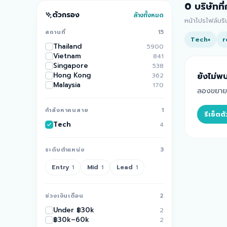
0
บริษัทที
ตัวกรอง
ล้างทั้งหมด
หน้าโปรไฟล์บร
สถานที่
15
Tech
r
×
Thailand
5900
Vietnam
841
Singapore
538
Hong Kong
ยังไม่พบ
362
Malaysia
170
ลองขยายพื
กำลังหาคนสาย
1
รีเซ็ต
Tech
4
ระดับตำแหน่ง
3
Entry
Mid
Lead
1
1
1
ช่วงเงินเดือน
2
Under ฿30k
2
฿30k–60k
2