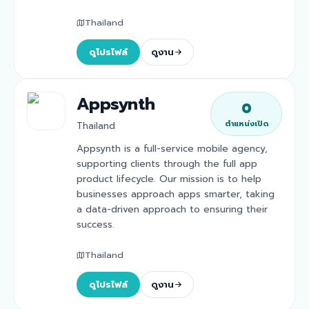
Thailand
ดูโปรไฟล์
ดูงาน
Appsynth
0
ตำแหน่งเปิด
Thailand
Appsynth is a full-service mobile agency,
supporting clients through the full app
product lifecycle. Our mission is to help
businesses approach apps smarter, taking
a data-driven approach to ensuring their
success.
Thailand
ดูโปรไฟล์
ดูงาน