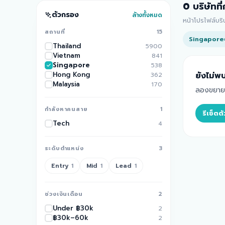
0
บริษัทที
ตัวกรอง
ล้างทั้งหมด
หน้าโปรไฟล์บร
สถานที่
15
Singapore
Thailand
5900
Vietnam
841
Singapore
538
Hong Kong
ยังไม่พบ
362
Malaysia
170
ลองขยายพื
กำลังหาคนสาย
1
รีเซ็ต
Tech
4
ระดับตำแหน่ง
3
Entry
Mid
Lead
1
1
1
ช่วงเงินเดือน
2
Under ฿30k
2
฿30k–60k
2