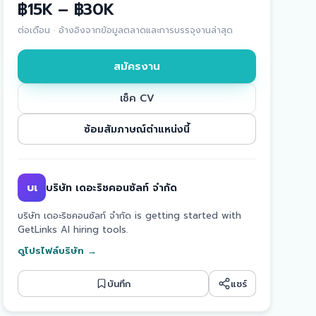
฿15K – ฿30K
ต่อเดือน
·
อ้างอิงจากข้อมูลตลาดและการบรรจุงานล่าสุด
สมัครงาน
เช็ค CV
ซ้อมสัมภาษณ์ตำแหน่งนี้
บเ
บริษัท เดอะริชคอนซัลท์ จำกัด
บริษัท เดอะริชคอนซัลท์ จำกัด is getting started with
GetLinks AI hiring tools.
ดูโปรไฟล์บริษัท
→
บันทึก
แชร์