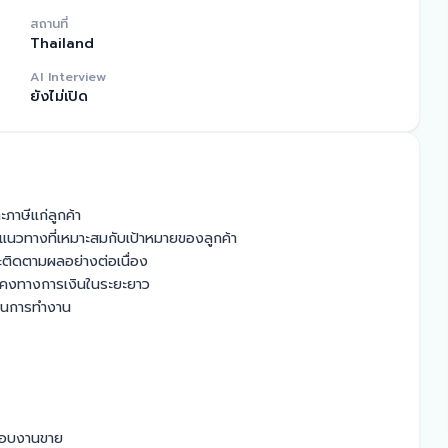
สถานที่
Thailand
AI Interview
ยังไม่เปิด
าษีแก่ลูกค้า

แนวทางที่เหมาะสมกับเป้าหมายของลูกค้า

ะติดตามผลอย่างต่อเนื่อง

นคงทางการเงินในระยะยาว

ในการทำงาน

 ชอบงานขาย