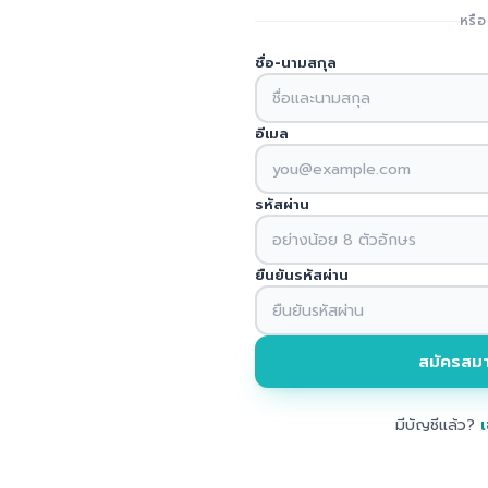
หรือ
ชื่อ-นามสกุล
อีเมล
รหัสผ่าน
ยืนยันรหัสผ่าน
สมัครสมา
มีบัญชีแล้ว?
เ