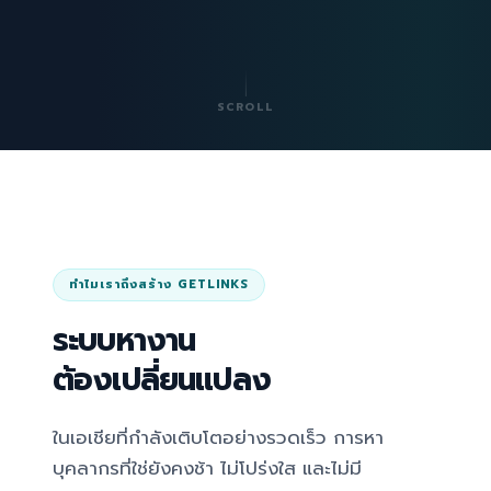
SCROLL
ทำไมเราถึงสร้าง GETLINKS
ระบบหางาน
ต้องเปลี่ยนแปลง
ในเอเชียที่กำลังเติบโตอย่างรวดเร็ว การหา
บุคลากรที่ใช่ยังคงช้า ไม่โปร่งใส และไม่มี