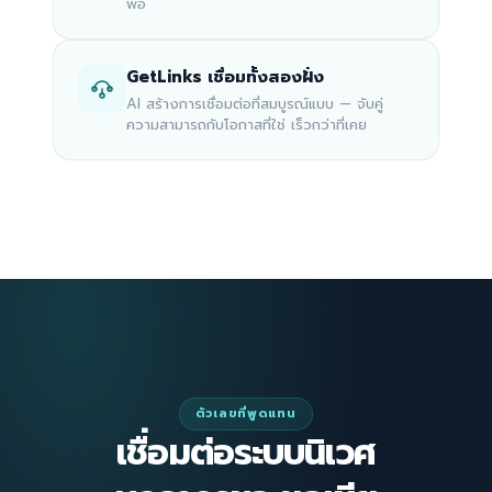
พอ
GetLinks เชื่อมทั้งสองฝั่ง
AI สร้างการเชื่อมต่อที่สมบูรณ์แบบ — จับคู่
ความสามารถกับโอกาสที่ใช่ เร็วกว่าที่เคย
ตัวเลขที่พูดแทน
เชื่อมต่อระบบนิเวศ