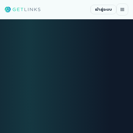
เข้าสู่ระบบ