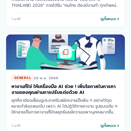
THAILAND 2026" ภายใต้ธีม "คนไทย ต้องมีงานทำ ทุกตำแหน่ง
งาน ตอบโจทย์ทุกไลฟ์สไตล์" มาพร้อมกับตำแหน่งงาน…
ดูทั้งหมด
1
นาที
20 พ.ย. 2568
GENERAL
หางานที่ใช่ ให้เครื่องมือ AI ช่วย ! เพิ่มโอกาสในการหา
งานของคุณผ่านการปรับแต่งด้วย AI
ยุคที่เราต้องเลื่อนดูประกาศรับสมัครงานเป็นพัน ๆ อย่างไร้จุด
หมายกำลังจะหมดไป เพราะ AI ได้ปฏิวัติการหางาน รูปแบบเดิม ๆ
ให้กลายเป็นการหางานที่มีกลยุทธ์และมีความเฉพาะบุคคลมากขึ้น
โดยการทำความเข้าใจในการใช…
ดูทั้งหมด
1
นาที